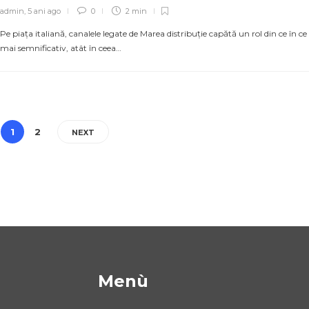
admin
,
5 ani ago
0
2 min
Pe piața italiană, canalele legate de Marea distribuție capătă un rol din ce în ce
mai semnificativ, atât în ceea…
1
2
NEXT
Menù