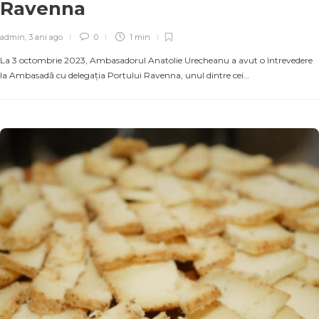
Ravenna
admin
,
3 ani ago
0
1 min
La 3 octombrie 2023, Ambasadorul Anatolie Urecheanu a avut o întrevedere
la Ambasadă cu delegația Portului Ravenna, unul dintre cei…