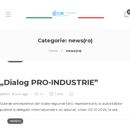
Categorie:
news(ro)
Home
news(ro)
news(ro)
„Dialog PRO-INDUSTRIE”
admin
,
10 luni ago
0
1 min
Sute de antreprenori din toate regiunile țării, reprezentanți ai autorităților
publice și delegații internaționale s-au adunat, vineri 03.10.2025, la cea…
news(ro)