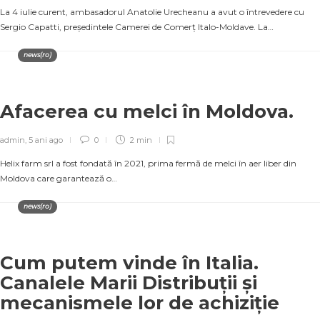
La 4 iulie curent, ambasadorul Anatolie Urecheanu a avut o întrevedere cu
Sergio Capatti, președintele Camerei de Comerț Italo-Moldave. La…
news(ro)
Afacerea cu melci în Moldova.
admin
,
5 ani ago
0
2 min
Helix farm srl a fost fondată în 2021, prima fermă de melci în aer liber din
Moldova care garantează o…
news(ro)
Cum putem vinde în Italia.
Canalele Marii Distribuții și
mecanismele lor de achiziție