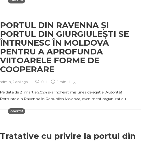
news(ro)
PORTUL DIN RAVENNA ȘI
PORTUL DIN GIURGIULEȘTI SE
ÎNTRUNESC ÎN MOLDOVA
PENTRU A APROFUNDA
VIITOARELE FORME DE
COOPERARE
admin
,
2 ani ago
0
1 min
Pe data de 21 martie 2024 s-a încheiat misiunea delegației Autorității
Portuare din Ravenna în Republica Moldova, eveniment organizat cu…
news(ro)
Tratative cu privire la portul din