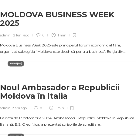
MOLDOVA BUSINESS WEEK
2025
admin
,
12 luni ago
0
1 min
Moldova Business Week 2025 este principalul forum economic al țării,
organizat sub egida “Moldova este deschisă pentru business”. Ediţia din…
news(ro)
Noul Ambasador a Republicii
Moldova în Italia
admin
,
2 ani ago
0
1 min
La data de 17 octombrie 2024, Ambasadorul Republicii Moldova în Republica
Italiană, E.S. Oleg Nica, a prezentat scrisorile de acreditare…