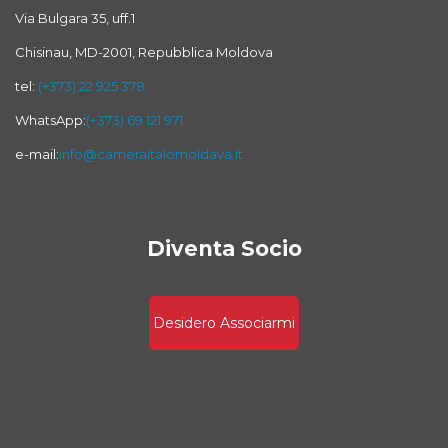
Via Bulgara 35, uff.1
Chisinau, MD-2001, Repubblica Moldova
tel:
(+373) 22 925 378;
WhatsApp:
(+373) 69 121 971
e-mail:
info@cameraitalomoldava.it
Diventa Socio
Desidero Associarmi