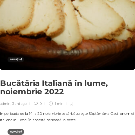
news(ro)
Bucătăria Italiană în lume,
noiembrie 2022
admin
,
3 ani ago
0
1 min
În perioada de la 14 la 20 noiembrie se sărbătorește Săptămâna Gastronomiei
Italiene în lume. În această perioadă în peste…
news(ro)