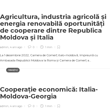
Agricultura, industria agricolă și
energia renovabilă oportunități
de cooperare dintre Republica
Moldova și Italia
admin
,
4 ani ago
0
1 min
La 1 decembrie 2022, Camera de Comerț italo-moldovă, împreună cu
Ambasada Republicii Moldova la Roma și Camera de Comerț a…
news(ro)
Cooperație economică: Italia-
Moldova-Georgia
admin
,
4 ani ago
0
1 min