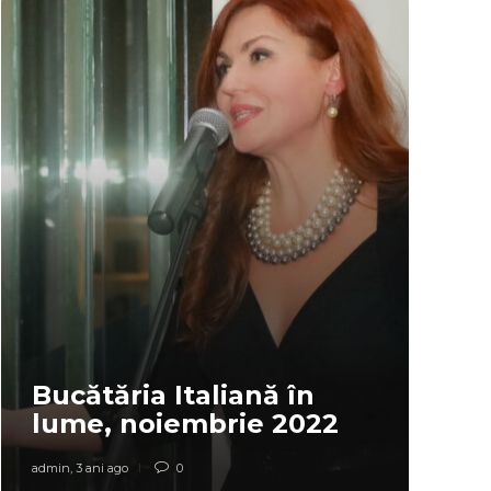
Bucătăria Italiană în
lume, noiembrie 2022
admin
,
3 ani ago
0