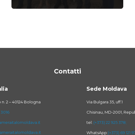
Contatti
lia
Sede Moldava
o n. 2 – 40124 Bologna
Via Bulgara 35, uff.1
 3016
Chisinau, MD-2001, Repu
meraitalomoldava.it
tel:
(+373) 22 925 378;
meraitalomoldava.it
WhatsApp:
(+373) 69 121 9