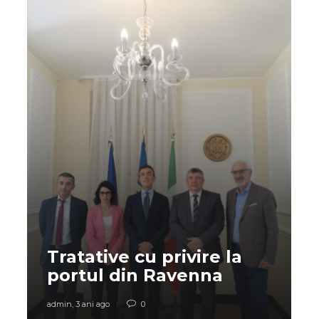
Tratative cu privire la
portul din Ravenna
admin
,
3 ani ago
0