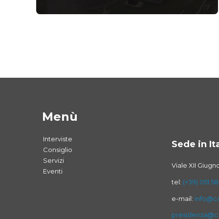
Menù
Interviste
Sede in Ita
Consiglio
Servizi
Viale XII Giugn
Eventi
tel:
(+39) 051 58
e-mail:
info@ca
presidenza@ca