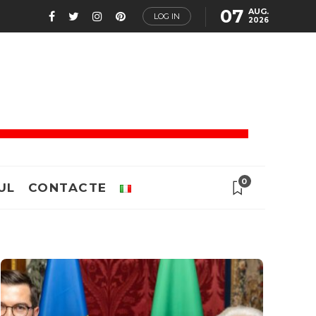
07
AUG.
LOG IN
2026
0
UL
CONTACTE