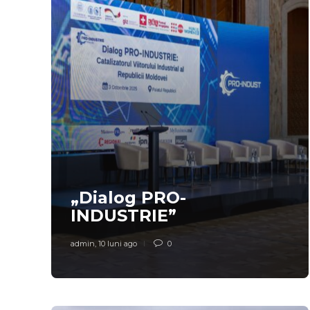
„Dialog PRO-
INDUSTRIE”
admin
,
10 luni ago
0