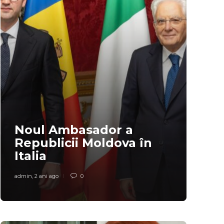
Noul Ambasador a
Republicii Moldova în
Italia
admin
,
2 ani ago
0