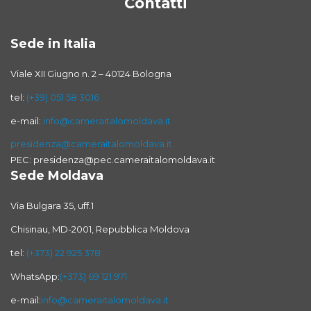
Contatti
Sede in Italia
Viale XII Giugno n. 2 – 40124 Bologna
tel:
(+39) 051 58 3016
e-mail:
info@cameraitalomoldava.it
presidenza@cameraitalomoldava.it
PEC: presidenza@pec.cameraitalomoldava.it
Sede Moldava
Via Bulgara 35, uff.1
Chisinau, MD-2001, Repubblica Moldova
tel:
(+373) 22 925 378;
WhatsApp:
(+373) 69 121 971
e-mail:
info@cameraitalomoldava.it