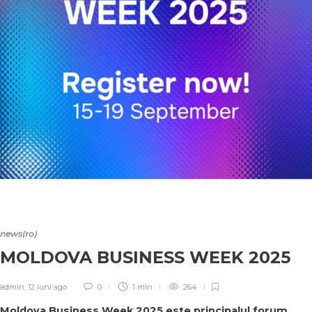
news(ro)
MOLDOVA BUSINESS WEEK 2025
admin
,
12 luni ago
0
1 min
264
Moldova Business Week 2025 este principalul forum