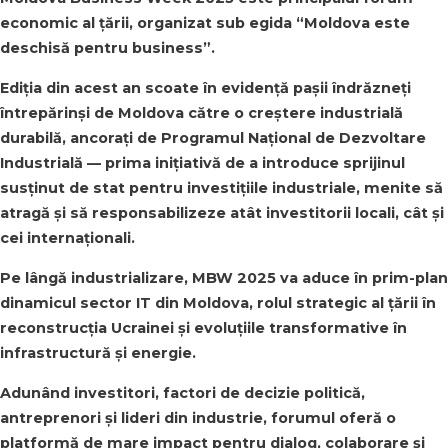
economic al țării, organizat sub egida “Moldova este
deschisă pentru business”.
Ediţia din acest an scoate în evidenţă paşii îndrăzneţi
întrepărinși de Moldova către o creştere industrială
durabilă, ancoraţi de Programul Naţional de Dezvoltare
Industrială — prima iniţiativă de a introduce sprijinul
susţinut de stat pentru investiţiile industriale, menite să
atragă şi să responsabilizeze atât investitorii locali, cât şi
cei internaţionali.
Pe lângă industrializare, MBW 2025 va aduce în prim-plan
dinamicul sector IT din Moldova, rolul strategic al țării în
reconstrucția Ucrainei și evoluțiile transformative în
infrastructură și energie.
Adunând investitori, factori de decizie politică,
antreprenori și lideri din industrie, forumul oferă o
platformă de mare impact pentru dialog, colaborare și