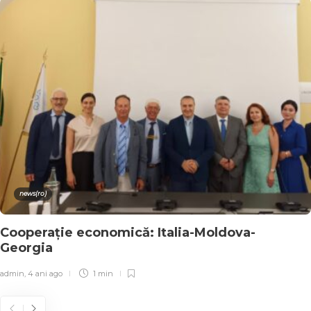
news(ro)
Cooperație economică: Italia-Moldova-
Georgia
admin
,
4 ani ago
1 min