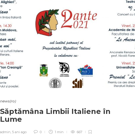
news(ro)
Săptămâna Limbii Italiene în
Lume
admin
,
5 ani ago
0
1 min
667