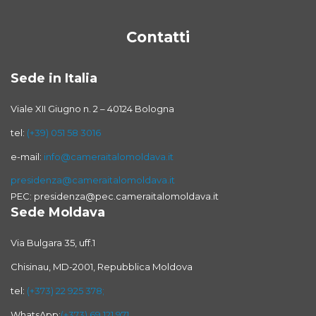
Contatti
Sede in Italia
Viale XII Giugno n. 2 – 40124 Bologna
tel:
(+39) 051 58 3016
e-mail:
info@cameraitalomoldava.it
presidenza@cameraitalomoldava.it
PEC: presidenza@pec.cameraitalomoldava.it
Sede Moldava
Via Bulgara 35, uff.1
Chisinau, MD-2001, Repubblica Moldova
tel:
(+373) 22 925 378;
WhatsApp:
(+373) 69 121 971