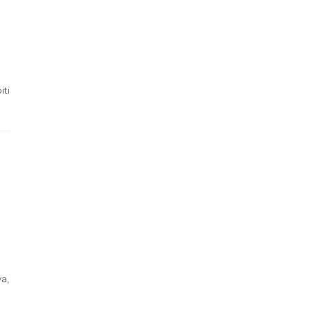
iti
va,