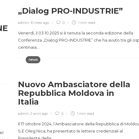
„Dialog PRO-INDUSTRIE”
admin
,
10 mesi ago
0
1 min
read
NE
Venerdì, il 03.10.2025 si è tenuta la seconda edizione della
Conferenza „Dialog PRO-INDUSTRIE” che ha avuto tra gli osp
centinaia…
news
Nuovo Ambasciatore della
Repubblica Moldova in
Italia
admin
,
2 anni ago
0
1 min
read
Il 17 ottobre 2024, l’Ambasciatore della Repubblica di Moldo
S.E Oleg Nica, ha presentato le lettere credenziali al
el
Presidente della…