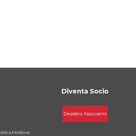
Diventa Socio
Desidero Associarmi
bblica Moldova