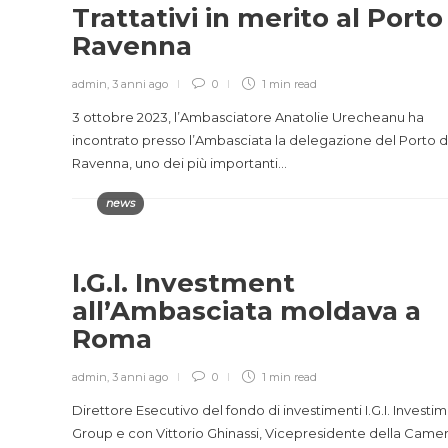
Trattativi in merito al Porto
Ravenna
admin
,
3 anni ago
0
1 min
read
3 ottobre 2023, l’Ambasciatore Anatolie Urecheanu ha
incontrato presso l’Ambasciata la delegazione del Porto d
Ravenna, uno dei più importanti…
news
I.G.I. Investment
all’Ambasciata moldava a
Roma
admin
,
3 anni ago
0
1 min
read
Direttore Esecutivo del fondo di investimenti I.G.I. Investim
Group e con Vittorio Ghinassi, Vicepresidente della Camer