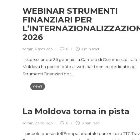
WEBINAR STRUMENTI
FINANZIARI PER
L’INTERNAZIONALIZZAZIO
2026
admin
,
6 mesi ago
0
1 min
read
Il scorso lunedi 26 gennaio la Camera di Commercio Italo-
Moldava ha partecipato al webinar tecnico dedicato agli
Strumenti Finanziari per…
news
La Moldova torna in pista
admin
,
2 anni ago
0
3 min
read
Il piccolo paese dell’Europa orientale partecipa a TTG Trav