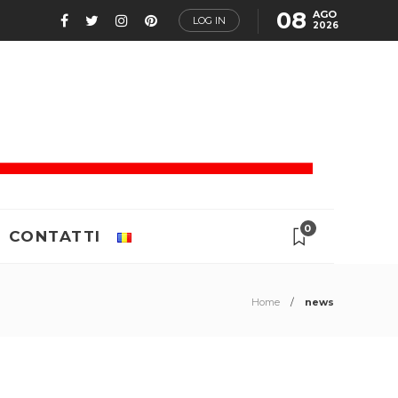
08
AGO
LOG IN
2026
0
CONTATTI
Home
news