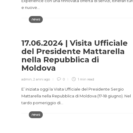
Experience con una rinnovata offerta di servizi, itinerari turi
e nuove…
news
17.06.2024 | Visita Ufficiale
del Presidente Mattarella
nella Repubblica di
Moldova
admin
,
2 anni ago
0
1 min
read
E’ iniziata oggi la Visita Ufficiale del Presidente Sergio
Mattarella nella Repubblica di Moldova (17-18 giugno). Nel
tardo pomeriggio di…
news