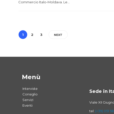
Commercio Italo-Moldava. Le…
1
2
3
NEXT
Menù
Interviste
Sede in Ita
Consiglio
Servizi
Viale XII Giugn
Eventi
tel:
(+39) 051 58