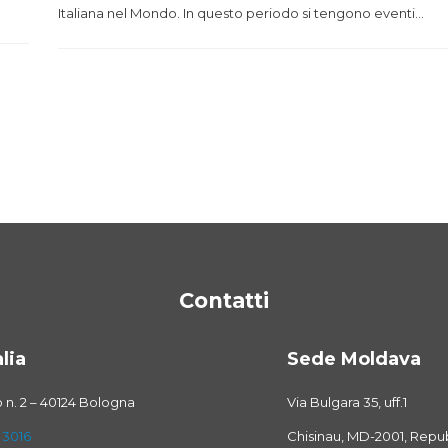
Italiana nel Mondo. In questo periodo si tengono eventi…
Contatti
lia
Sede Moldava
o n. 2 – 40124 Bologna
Via Bulgara 35, uff.1
 3016
Chisinau, MD-2001, Repu