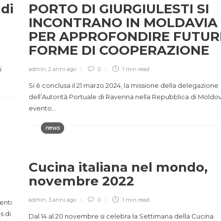
 di
PORTO DI GIURGIULESTI SI
INCONTRANO IN MOLDAVIA
PER APPROFONDIRE FUTUR
FORME DI COOPERAZIONE
i
admin
,
2 anni ago
0
1 min
read
Si è conclusa il 21 marzo 2024, la missione della delegazione
dell’Autorità Portuale di Ravenna nella Repubblica di Moldov
evento…
news
Cucina italiana nel mondo,
novembre 2022
admin
,
3 anni ago
0
1 min
read
enti
s di
Dal 14 al 20 novembre si celebra la Settimana della Cucina