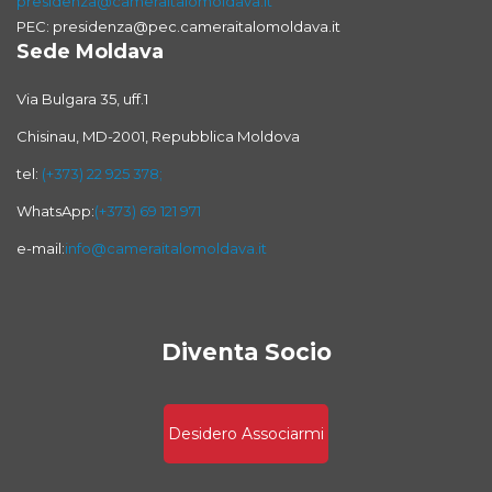
presidenza@cameraitalomoldava.it
PEC: presidenza@pec.cameraitalomoldava.it
Sede Moldava
Via Bulgara 35, uff.1
Chisinau, MD-2001, Repubblica Moldova
tel:
(+373) 22 925 378;
WhatsApp:
(+373) 69 121 971
e-mail:
info@cameraitalomoldava.it
Diventa Socio
Desidero Associarmi