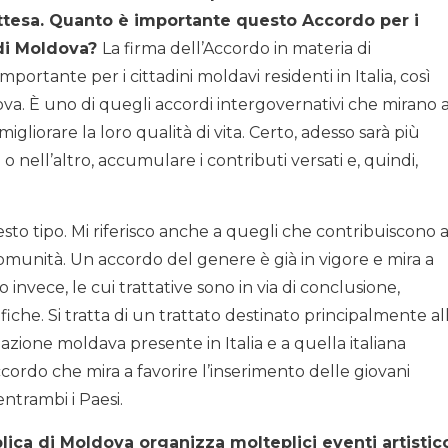
attesa. Quanto è importante questo Accordo per i
a di Moldova?
La firma dell’Accordo in materia di
portante per i cittadini moldavi residenti in Italia, così
dova. È uno di quegli accordi intergovernativi che mirano 
igliorare la loro qualità di vita. Certo, adesso sarà più
o nell’altro, accumulare i contributi versati e, quindi,
sto tipo. Mi riferisco anche a quegli che contribuiscono 
 comunità. Un accordo del genere è già in vigore e mira a
o invece, le cui trattative sono in via di conclusione,
fiche. Si tratta di un trattato destinato principalmente al
ione moldava presente in Italia e a quella italiana
accordo che mira a favorire l’inserimento delle giovani
ntrambi i Paesi.
lica di Moldova organizza molteplici eventi artistic