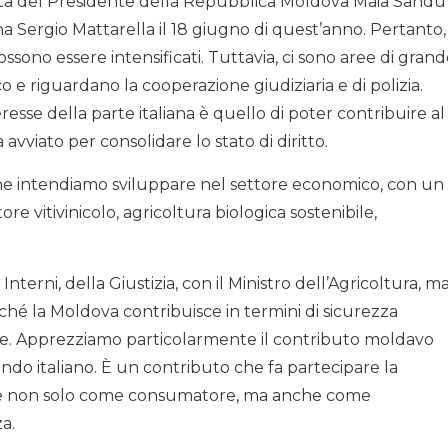
visita del Presidente della Repubblica Moldova Maia Sandu
na Sergio Mattarella il 18 giugno di quest’anno. Pertanto,
ossono essere intensificati. Tuttavia, ci sono aree di gran
 e riguardano la cooperazione giudiziaria e di polizia.
teresse della parte italiana è quello di poter contribuire al
avviato per consolidare lo stato di diritto.
he intendiamo sviluppare nel settore economico, con un
re vitivinicolo, agricoltura biologica sostenibile,
Interni, della Giustizia, con il Ministro dell’Agricoltura, m
rché la Moldova contribuisce in termini di sicurezza
ace. Apprezziamo particolarmente il contributo moldavo
o italiano. È un contributo che fa partecipare la
ale non solo come consumatore, ma anche come
a.