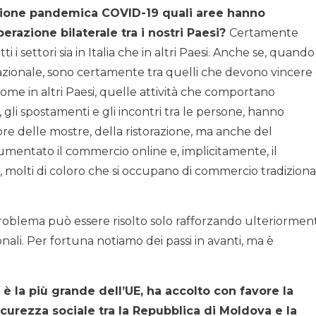
azione pandemica COVID-19 quali aree hanno
razione bilaterale tra i nostri Paesi?
Certamente
 i settori sia in Italia che in altri Paesi. Anche se, quando 
rnazionale, sono certamente tra quelli che devono vincere
come in altri Paesi, quelle attività che comportano
, gli spostamenti e gli incontri tra le persone, hanno
ttore delle mostre, della ristorazione, ma anche del
mentato il commercio online e, implicitamente, il
 molti di coloro che si occupano di commercio tradiziona
problema può essere risolto solo rafforzando ulteriormen
onali. Per fortuna notiamo dei passi in avanti, ma è
 è la più grande dell’UE, ha accolto con favore la
icurezza sociale tra la Repubblica di Moldova e la