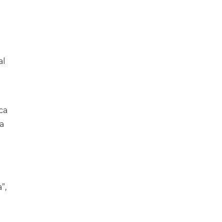
al
ca
a
”,