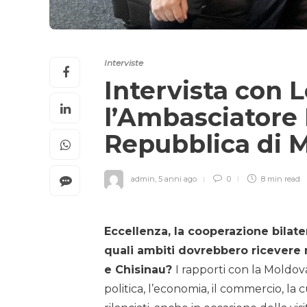
Interviste
Intervista con
l’Ambasciatore I
Repubblica di 
admin
,
5 anni ago
0
8 min
read
Eccellenza, la cooperazione bilat
quali ambiti dovrebbero ricevere 
e Chisinau?
I rapporti con la Moldov
politica, l’economia, il commercio, la