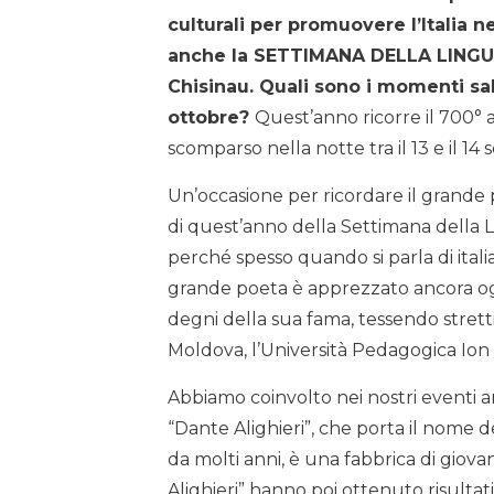
culturali per promuovere l’Italia
anche la SETTIMANA DELLA LINGUA
Chisinau. Quali sono i momenti sal
ottobre?
Quest’anno ricorre il 700° a
scomparso nella notte tra il 13 e il 14
Un’occasione per ricordare il grande po
di quest’anno della Settimana della Lin
perché spesso quando si parla di italia
grande poeta è apprezzato ancora ogg
degni della sua fama, tessendo stretti
Moldova, l’Università Pedagogica Ion 
Abbiamo coinvolto nei nostri eventi a
“Dante Alighieri”, che porta il nome d
da molti anni, è una fabbrica di giova
Alighieri” hanno poi ottenuto risultati