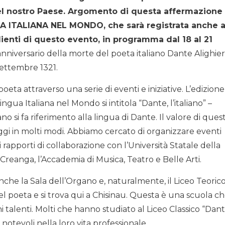
 nel nostro Paese. Argomento di questa affermazione
 ITALIANA NEL MONDO, che sarà registrata anche 
ienti di questo evento, in programma dal 18 al 21
nniversario della morte del poeta italiano Dante Alighieri
 settembre 1321.
eta attraverso una serie di eventi e iniziative. L’edizione
gua Italiana nel Mondo si intitola “Dante, l’italiano” –
no si fa riferimento alla lingua di Dante. Il valore di ques
i in molti modi. Abbiamo cercato di organizzare eventi
 rapporti di collaborazione con l’Università Statale della
Creanga, l’Accademia di Musica, Teatro e Belle Arti.
nche la Sala dell’Organo e, naturalmente, il Liceo Teoric
el poeta e si trova qui a Chisinau. Questa è una scuola ch
ni talenti. Molti che hanno studiato al Liceo Classico “Dan
 notevoli nella loro vita professionale.