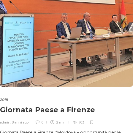
2018
Giornata Paese a Firenze
admin
,
8 anni ago
0
2 min
703
Giornata Paese a Firenze: “Moldova – opportunità per le